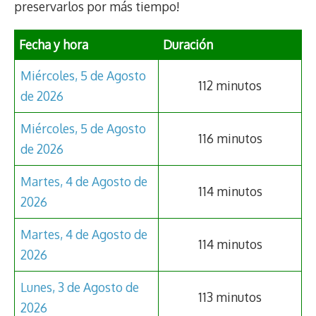
preservarlos por más tiempo!
o
A
a
Li
ar
o
p
m
n
tir
Fecha y hora
Duración
k
p
k
Miércoles, 5 de Agosto
112 minutos
de 2026
Miércoles, 5 de Agosto
116 minutos
de 2026
Martes, 4 de Agosto de
114 minutos
2026
Martes, 4 de Agosto de
114 minutos
2026
Lunes, 3 de Agosto de
113 minutos
2026