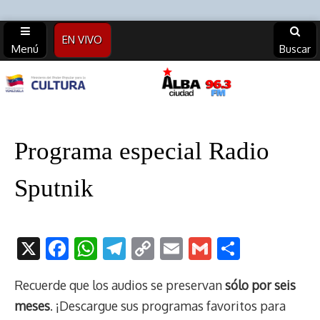
EN VIVO
Menú
Buscar
Alba
Ciudad
Programa especial Radio
96.3 FM
Sputnik
(Archivos)
X
F
W
T
C
E
G
C
ac
h
el
o
m
m
o
Recuerde que los audios se preservan
sólo por seis
e
at
e
p
ai
ai
m
meses
. ¡Descargue sus programas favoritos para
b
s
gr
y
l
l
p