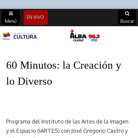
EN VIVO
Menú
Buscar
Alba
Ciudad
60 Minutos: la Creación y
96.3 FM
lo Diverso
(Archivos)
Programa del Instituto de las Artes de la Imagen
y el Espacio (IARTES) con José Gregorio Castro y