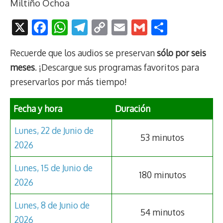
Miltiño Ochoa
X
F
W
T
C
E
G
C
ac
h
el
o
m
m
o
Recuerde que los audios se preservan
sólo por seis
e
at
e
p
ai
ai
m
meses
. ¡Descargue sus programas favoritos para
b
s
gr
y
l
l
p
preservarlos por más tiempo!
o
A
a
Li
ar
o
p
m
n
tir
Fecha y hora
Duración
k
p
k
Lunes, 22 de Junio de
53 minutos
2026
Lunes, 15 de Junio de
180 minutos
2026
Lunes, 8 de Junio de
54 minutos
2026