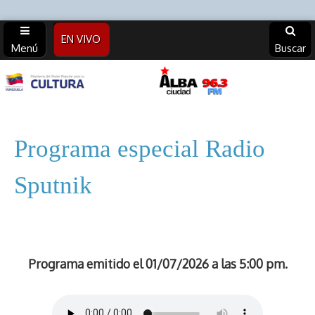
EN VIVO
Menú
Buscar
Alba
Ciudad
Programa especial Radio
96.3 FM
Sputnik
(Archivos)
Programa emitido el 01/07/2026 a las 5:00 pm.