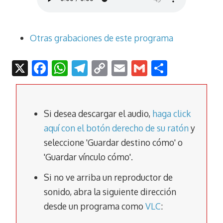
Otras grabaciones de este programa
X
F
W
T
C
E
G
C
ac
h
el
o
m
m
o
e
at
e
p
ai
ai
m
b
s
gr
y
l
l
p
Si desea descargar el audio,
haga click
o
A
a
Li
ar
aquí con el botón derecho de su ratón
y
seleccione 'Guardar destino cómo' o
o
p
m
n
tir
'Guardar vínculo cómo'.
k
p
k
Si no ve arriba un reproductor de
sonido, abra la siguiente dirección
desde un programa como
VLC
: