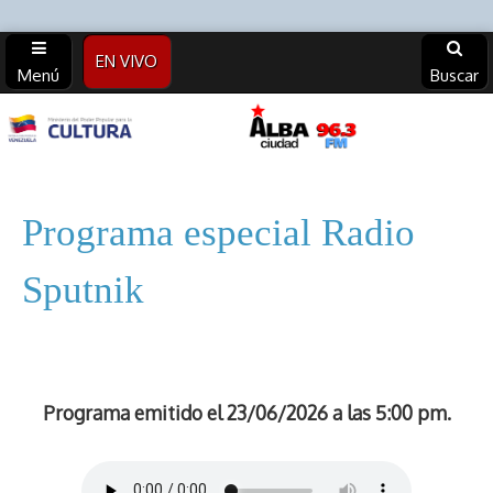
EN VIVO
Menú
Buscar
Alba
Ciudad
Programa especial Radio
96.3 FM
Sputnik
(Archivos)
Programa emitido el 23/06/2026 a las 5:00 pm.