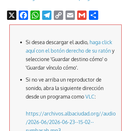
X
F
W
T
C
E
G
C
ac
h
el
o
m
m
o
e
at
e
p
ai
ai
m
b
s
gr
y
l
l
p
Si desea descargar el audio,
haga click
o
A
a
Li
ar
aquí con el botón derecho de su ratón
y
seleccione 'Guardar destino cómo' o
o
p
m
n
tir
'Guardar vínculo cómo'.
k
p
k
Si no ve arriba un reproductor de
sonido, abra la siguiente dirección
desde un programa como
VLC
:
https://archivos.albaciudad.org//audio
/2026-06/2026-06-23--15-02--
rumbasab.mp3