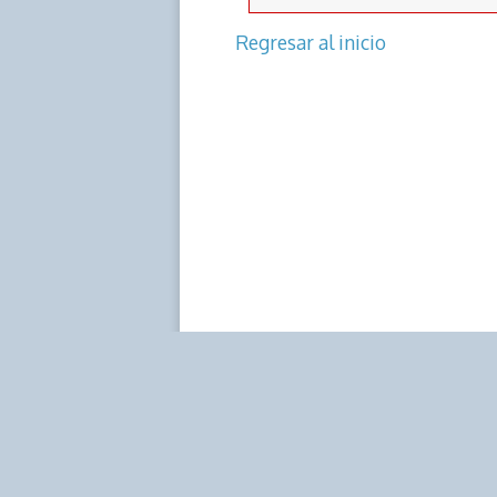
Regresar al inicio
Alba Ciudad 96.3 FM
Dirección:
Centro Simón Bolívar, Torre Norte, piso 1
Teléfonos:
Estudio: (0212) 481.5408, 481.9861, 509.