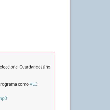
eleccione 'Guardar destino
un programa como
VLC
:
.mp3