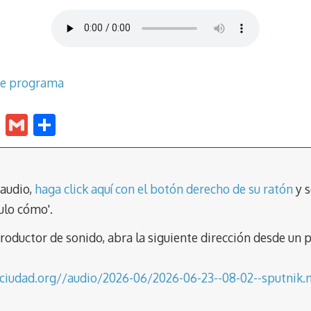
te programa
E
G
C
m
m
o
ai
ai
m
l
l
p
 audio,
haga click aquí con el botón derecho de su ratón
y s
ar
ulo cómo'.
tir
eproductor de sonido, abra la siguiente dirección desde 
aciudad.org//audio/2026-06/2026-06-23--08-02--sputnik