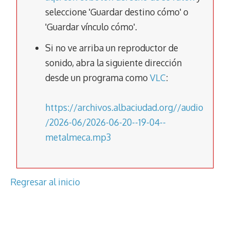
o
A
a
Li
ar
seleccione 'Guardar destino cómo' o
o
p
m
n
tir
'Guardar vínculo cómo'.
k
p
k
Si no ve arriba un reproductor de
sonido, abra la siguiente dirección
desde un programa como
VLC
:
https://archivos.albaciudad.org//audio
/2026-06/2026-06-20--19-04--
metalmeca.mp3
Regresar al inicio