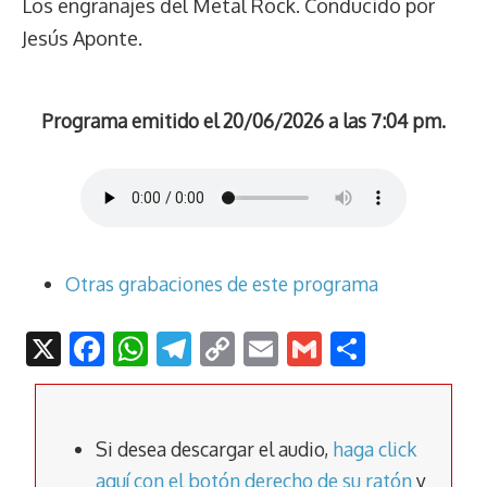
Los engranajes del Metal Rock. Conducido por
Jesús Aponte.
Programa emitido el 20/06/2026 a las 7:04 pm.
Otras grabaciones de este programa
X
F
W
T
C
E
G
C
ac
h
el
o
m
m
o
e
at
e
p
ai
ai
m
b
s
gr
y
l
l
p
Si desea descargar el audio,
haga click
aquí con el botón derecho de su ratón
y