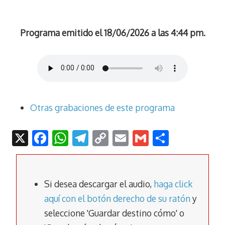
Programa emitido el 18/06/2026 a las 4:44 pm.
Otras grabaciones de este programa
X
F
W
T
C
E
G
C
ac
h
el
o
m
m
o
e
at
e
p
ai
ai
m
b
s
gr
y
l
l
p
Si desea descargar el audio,
haga click
o
A
a
Li
ar
aquí con el botón derecho de su ratón
y
seleccione 'Guardar destino cómo' o
o
p
m
n
tir