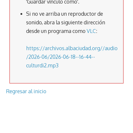
'Guardar vínculo cómo'.
k
p
k
Si no ve arriba un reproductor de
sonido, abra la siguiente dirección
desde un programa como
VLC
:
https://archivos.albaciudad.org//audio
/2026-06/2026-06-18--16-44--
culturdi2.mp3
Regresar al inicio