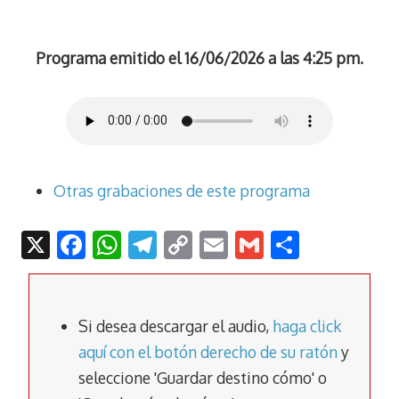
Programa emitido el 16/06/2026 a las 4:25 pm.
Otras grabaciones de este programa
X
F
W
T
C
E
G
C
ac
h
el
o
m
m
o
e
at
e
p
ai
ai
m
b
s
gr
y
l
l
p
Si desea descargar el audio,
haga click
o
A
a
Li
ar
aquí con el botón derecho de su ratón
y
seleccione 'Guardar destino cómo' o
o
p
m
n
tir