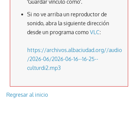
'Guardar vínculo cómo'.
k
p
k
Si no ve arriba un reproductor de
sonido, abra la siguiente dirección
desde un programa como
VLC
:
https://archivos.albaciudad.org//audio
/2026-06/2026-06-16--16-25--
culturdi2.mp3
Regresar al inicio