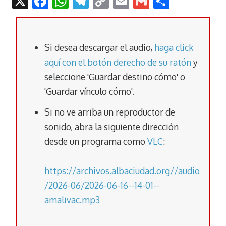
X
F
W
T
C
E
G
C
ac
h
el
o
m
m
o
e
at
e
p
ai
ai
m
b
s
gr
y
l
l
p
Si desea descargar el audio,
haga click
o
A
a
Li
ar
aquí con el botón derecho de su ratón
y
seleccione 'Guardar destino cómo' o
o
p
m
n
tir
'Guardar vínculo cómo'.
k
p
k
Si no ve arriba un reproductor de
sonido, abra la siguiente dirección
desde un programa como
VLC
:
https://archivos.albaciudad.org//audio
/2026-06/2026-06-16--14-01--
amalivac.mp3