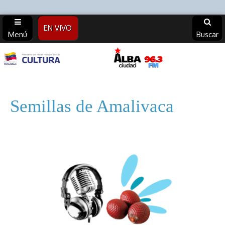
EN VIVO
Menú
Buscar
Alba
Ciudad
Semillas de Amalivaca
96.3 FM
(Archivos)