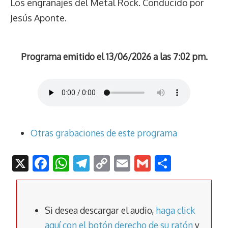
Los engranajes del Metal Rock. Conducido por
Jesús Aponte.
Programa emitido el 13/06/2026 a las 7:02 pm.
Otras grabaciones de este programa
X
F
W
T
C
E
G
C
ac
h
el
o
m
m
o
e
at
e
p
ai
ai
m
b
s
gr
y
l
l
p
Si desea descargar el audio,
haga click
aquí con el botón derecho de su ratón
y