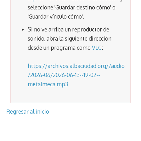
o
A
a
Li
ar
seleccione 'Guardar destino cómo' o
o
p
m
n
tir
'Guardar vínculo cómo'.
k
p
k
Si no ve arriba un reproductor de
sonido, abra la siguiente dirección
desde un programa como
VLC
:
https://archivos.albaciudad.org//audio
/2026-06/2026-06-13--19-02--
metalmeca.mp3
Regresar al inicio