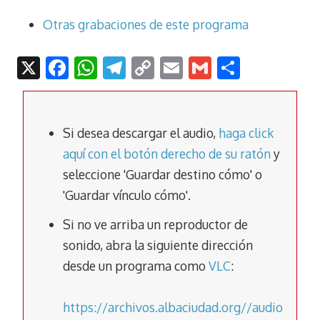
Otras grabaciones de este programa
X
F
W
T
C
E
G
C
ac
h
el
o
m
m
o
e
at
e
p
ai
ai
m
b
s
gr
y
l
l
p
Si desea descargar el audio,
haga click
o
A
a
Li
ar
aquí con el botón derecho de su ratón
y
seleccione 'Guardar destino cómo' o
o
p
m
n
tir
'Guardar vínculo cómo'.
k
p
k
Si no ve arriba un reproductor de
sonido, abra la siguiente dirección
desde un programa como
VLC
:
https://archivos.albaciudad.org//audio