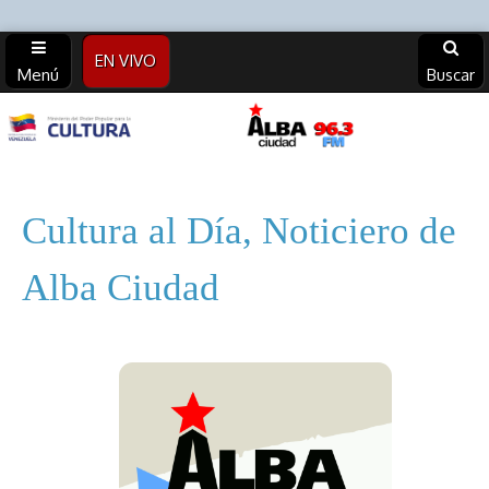
EN VIVO
Menú
Buscar
Alba
Ciudad
Cultura al Día, Noticiero de
96.3 FM
Alba Ciudad
(Archivos)