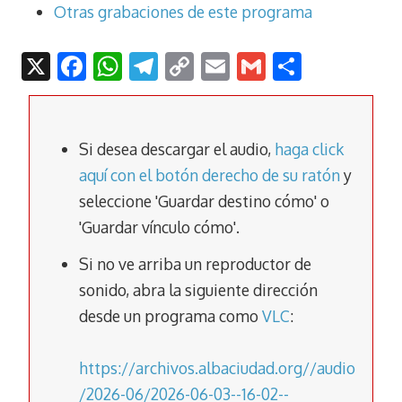
Otras grabaciones de este programa
X
F
W
T
C
E
G
C
ac
h
el
o
m
m
o
e
at
e
p
ai
ai
m
b
s
gr
y
l
l
p
Si desea descargar el audio,
haga click
o
A
a
Li
ar
aquí con el botón derecho de su ratón
y
seleccione 'Guardar destino cómo' o
o
p
m
n
tir
'Guardar vínculo cómo'.
k
p
k
Si no ve arriba un reproductor de
sonido, abra la siguiente dirección
desde un programa como
VLC
:
https://archivos.albaciudad.org//audio
/2026-06/2026-06-03--16-02--