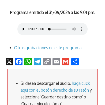
Programa emitido el 31/05/2026 a las 9:01 pm.
Otras grabaciones de este programa
X
F
W
T
C
E
G
C
ac
h
el
o
m
m
o
e
at
e
p
ai
ai
m
b
s
gr
y
l
l
p
Si desea descargar el audio,
haga click
o
A
a
Li
ar
aquí con el botón derecho de su ratón
y
seleccione 'Guardar destino cómo' o
o
p
m
n
tir
'Guardar vínculo cómo'.