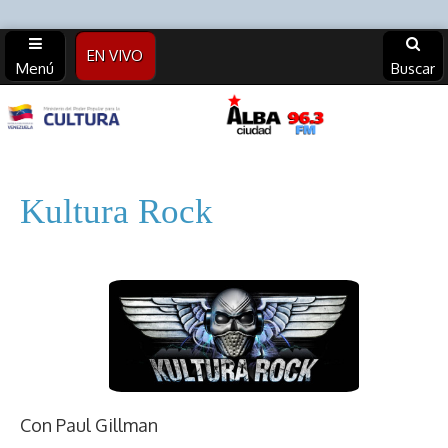
EN VIVO
Menú
Buscar
Alba
Ciudad
Kultura Rock
96.3 FM
(Archivos)
Con Paul Gillman