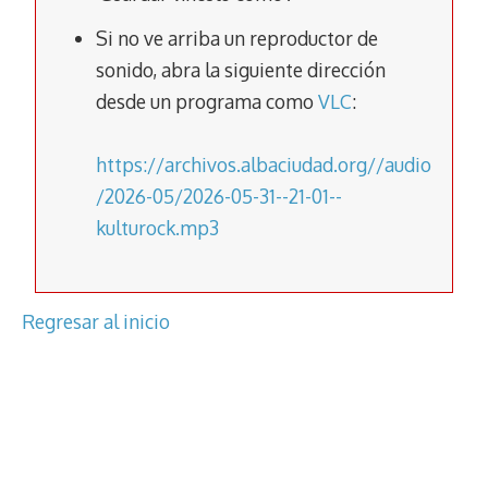
k
p
k
Si no ve arriba un reproductor de
sonido, abra la siguiente dirección
desde un programa como
VLC
:
https://archivos.albaciudad.org//audio
/2026-05/2026-05-31--21-01--
kulturock.mp3
Regresar al inicio