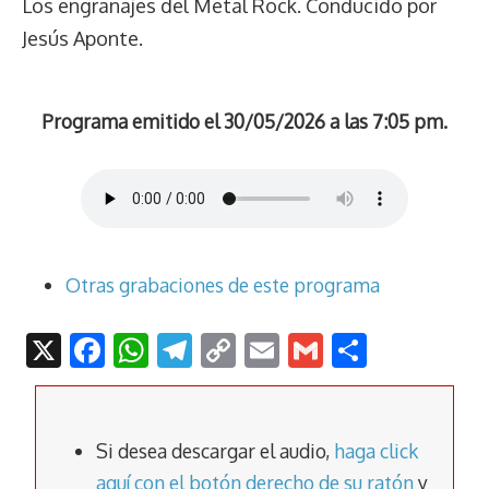
Los engranajes del Metal Rock. Conducido por
Jesús Aponte.
Programa emitido el 30/05/2026 a las 7:05 pm.
Otras grabaciones de este programa
X
F
W
T
C
E
G
C
ac
h
el
o
m
m
o
e
at
e
p
ai
ai
m
b
s
gr
y
l
l
p
Si desea descargar el audio,
haga click
aquí con el botón derecho de su ratón
y