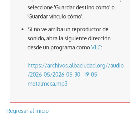
o
A
a
Li
ar
seleccione 'Guardar destino cómo' o
o
p
m
n
tir
'Guardar vínculo cómo'.
k
p
k
Si no ve arriba un reproductor de
sonido, abra la siguiente dirección
desde un programa como
VLC
:
https://archivos.albaciudad.org//audio
/2026-05/2026-05-30--19-05--
metalmeca.mp3
Regresar al inicio