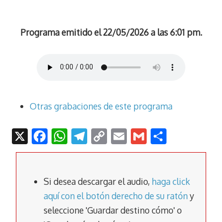
Programa emitido el 22/05/2026 a las 6:01 pm.
Otras grabaciones de este programa
X
F
W
T
C
E
G
C
ac
h
el
o
m
m
o
e
at
e
p
ai
ai
m
b
s
gr
y
l
l
p
Si desea descargar el audio,
haga click
o
A
a
Li
ar
aquí con el botón derecho de su ratón
y
seleccione 'Guardar destino cómo' o
o
p
m
n
tir