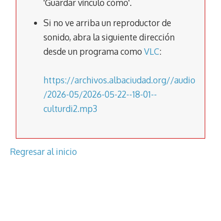
'Guardar vínculo cómo'.
k
p
k
Si no ve arriba un reproductor de
sonido, abra la siguiente dirección
desde un programa como
VLC
:
https://archivos.albaciudad.org//audio
/2026-05/2026-05-22--18-01--
culturdi2.mp3
Regresar al inicio