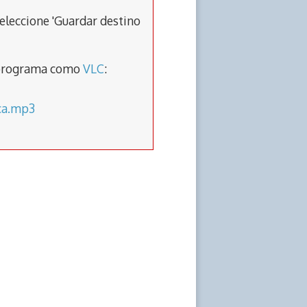
eleccione 'Guardar destino
un programa como
VLC
:
eca.mp3