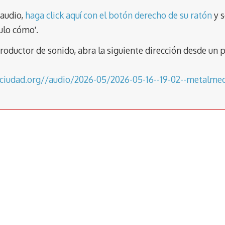
ai
ai
m
l
l
p
 audio,
haga click aquí con el botón derecho de su ratón
y s
ar
ulo cómo'.
tir
eproductor de sonido, abra la siguiente dirección desde 
baciudad.org//audio/2026-05/2026-05-16--19-02--metalm