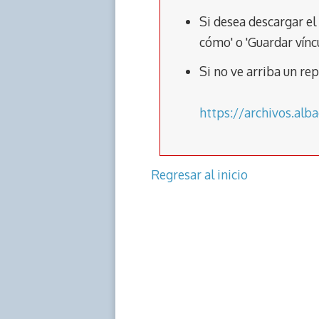
e
at
e
p
b
s
gr
y
Si desea descargar el
o
A
a
Li
cómo' o 'Guardar vínc
o
p
m
n
Si no ve arriba un r
k
p
k
https://archivos.al
Regresar al inicio