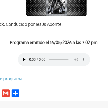
ck. Conducido por Jesús Aponte.
Programa emitido el 16/05/2026 a las 7:02 pm.
te programa
E
G
C
m
m
o