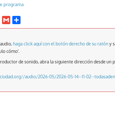
te programa
E
G
C
m
m
o
ai
ai
m
l
l
p
 audio,
haga click aquí con el botón derecho de su ratón
y s
ar
ulo cómo'.
tir
eproductor de sonido, abra la siguiente dirección desde 
aciudad.org//audio/2026-05/2026-05-14--11-02--todasade