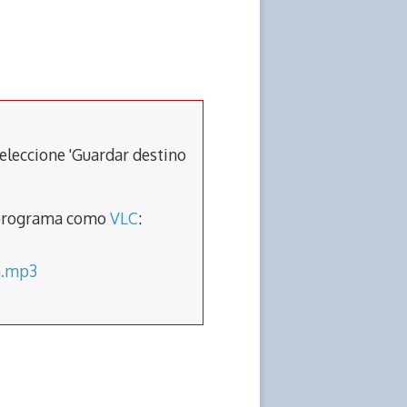
eleccione 'Guardar destino
un programa como
VLC
:
n.mp3