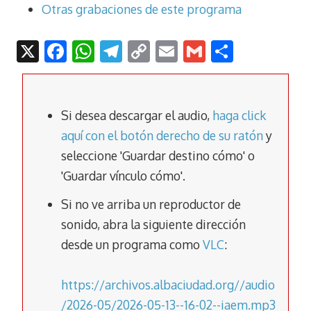
Otras grabaciones de este programa
X
F
W
T
C
E
G
C
ac
h
el
o
m
m
o
e
at
e
p
ai
ai
m
b
s
gr
y
l
l
p
Si desea descargar el audio,
haga click
o
A
a
Li
ar
aquí con el botón derecho de su ratón
y
seleccione 'Guardar destino cómo' o
o
p
m
n
tir
'Guardar vínculo cómo'.
k
p
k
Si no ve arriba un reproductor de
sonido, abra la siguiente dirección
desde un programa como
VLC
:
https://archivos.albaciudad.org//audio
/2026-05/2026-05-13--16-02--iaem.mp3