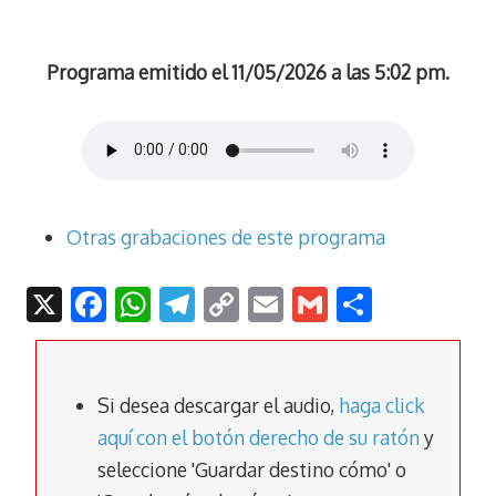
Programa emitido el 11/05/2026 a las 5:02 pm.
Otras grabaciones de este programa
X
F
W
T
C
E
G
C
ac
h
el
o
m
m
o
e
at
e
p
ai
ai
m
b
s
gr
y
l
l
p
Si desea descargar el audio,
haga click
o
A
a
Li
ar
aquí con el botón derecho de su ratón
y
seleccione 'Guardar destino cómo' o
o
p
m
n
tir