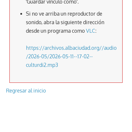
'Guardar vínculo cómo'.
k
p
k
Si no ve arriba un reproductor de
sonido, abra la siguiente dirección
desde un programa como
VLC
:
https://archivos.albaciudad.org//audio
/2026-05/2026-05-11--17-02--
culturdi2.mp3
Regresar al inicio