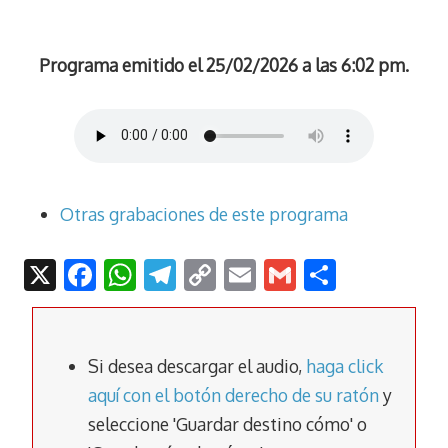
Programa emitido el 25/02/2026 a las 6:02 pm.
Otras grabaciones de este programa
X
F
W
T
C
E
G
C
ac
h
el
o
m
m
o
e
at
e
p
ai
ai
m
b
s
gr
y
l
l
p
Si desea descargar el audio,
haga click
o
A
a
Li
ar
aquí con el botón derecho de su ratón
y
seleccione 'Guardar destino cómo' o
o
p
m
n
tir