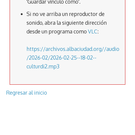
'Guardar vínculo cómo'.
k
p
k
Si no ve arriba un reproductor de
sonido, abra la siguiente dirección
desde un programa como
VLC
:
https://archivos.albaciudad.org//audio
/2026-02/2026-02-25--18-02--
culturdi2.mp3
Regresar al inicio