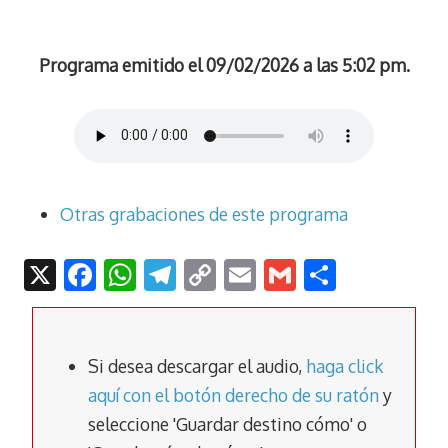
Programa emitido el 09/02/2026 a las 5:02 pm.
Otras grabaciones de este programa
X
F
W
T
C
E
G
C
ac
h
el
o
m
m
o
e
at
e
p
ai
ai
m
b
s
gr
y
l
l
p
Si desea descargar el audio,
haga click
o
A
a
Li
ar
aquí con el botón derecho de su ratón
y
seleccione 'Guardar destino cómo' o
o
p
m
n
tir