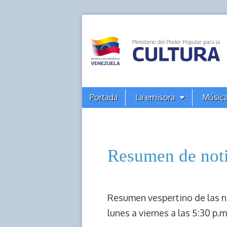
Alba
Ciudad
96.3 FM
Main
Skip
Portada
La emisora
Músic
(Archivos)
to
menu
content
Resumen de noti
Resumen vespertino de las n
lunes a viernes a las 5:30 p.m