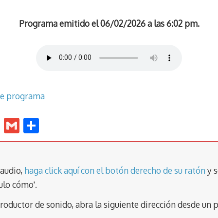
Programa emitido el 06/02/2026 a las 6:02 pm.
te programa
E
G
C
m
m
o
ai
ai
m
l
l
p
 audio,
haga click aquí con el botón derecho de su ratón
y s
ar
ulo cómo'.
tir
eproductor de sonido, abra la siguiente dirección desde 