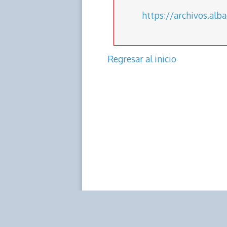
k
p
k
https://archivos.alb
Regresar al inicio