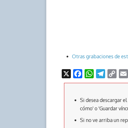
Otras grabaciones de es
X
F
W
T
C
ac
h
el
o
e
at
e
p
b
s
gr
y
Si desea descargar el
o
A
a
Li
cómo' o 'Guardar vínc
o
p
m
n
Si no ve arriba un r