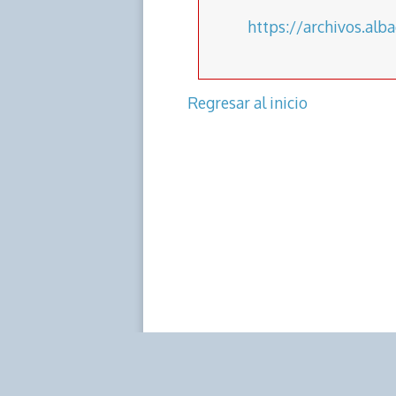
k
p
k
https://archivos.alb
Regresar al inicio