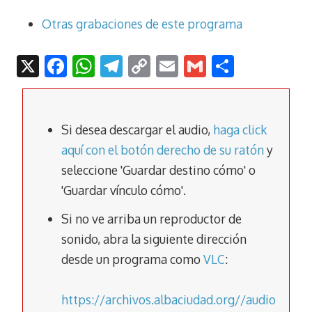
Otras grabaciones de este programa
X
F
W
T
C
E
G
C
ac
h
el
o
m
m
o
e
at
e
p
ai
ai
m
b
s
gr
y
l
l
p
Si desea descargar el audio,
haga click
o
A
a
Li
ar
aquí con el botón derecho de su ratón
y
seleccione 'Guardar destino cómo' o
o
p
m
n
tir
'Guardar vínculo cómo'.
k
p
k
Si no ve arriba un reproductor de
sonido, abra la siguiente dirección
desde un programa como
VLC
:
https://archivos.albaciudad.org//audio