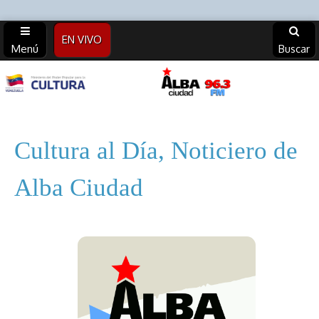
EN VIVO
Menú
Buscar
Alba
Ciudad
Cultura al Día, Noticiero de
96.3 FM
Alba Ciudad
(Archivos)