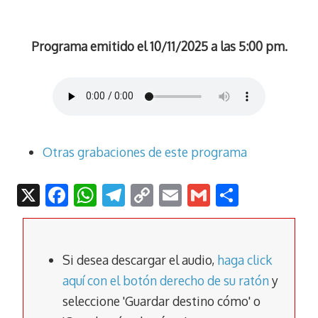
Programa emitido el 10/11/2025 a las 5:00 pm.
Otras grabaciones de este programa
X
F
W
T
C
E
G
C
ac
h
el
o
m
m
o
e
at
e
p
ai
ai
m
b
s
gr
y
l
l
p
Si desea descargar el audio,
haga click
o
A
a
Li
ar
aquí con el botón derecho de su ratón
y
seleccione 'Guardar destino cómo' o
o
p
m
n
tir