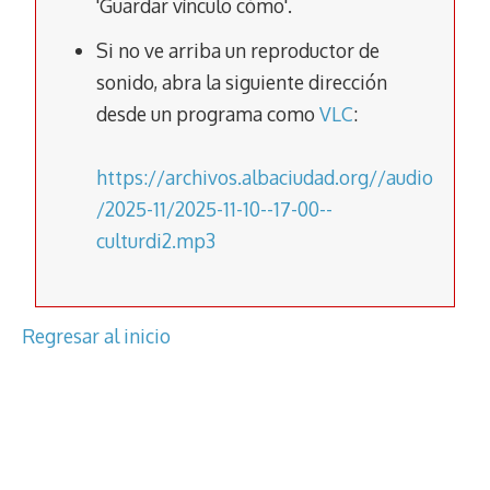
'Guardar vínculo cómo'.
k
p
k
Si no ve arriba un reproductor de
sonido, abra la siguiente dirección
desde un programa como
VLC
:
https://archivos.albaciudad.org//audio
/2025-11/2025-11-10--17-00--
culturdi2.mp3
Regresar al inicio