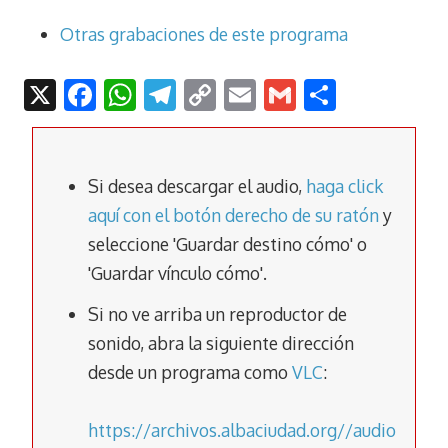
Otras grabaciones de este programa
X
F
W
T
C
E
G
C
ac
h
el
o
m
m
o
e
at
e
p
ai
ai
m
b
s
gr
y
l
l
p
Si desea descargar el audio,
haga click
o
A
a
Li
ar
aquí con el botón derecho de su ratón
y
seleccione 'Guardar destino cómo' o
o
p
m
n
tir
'Guardar vínculo cómo'.
k
p
k
Si no ve arriba un reproductor de
sonido, abra la siguiente dirección
desde un programa como
VLC
:
https://archivos.albaciudad.org//audio