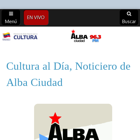
EN VIVO
Menú
Buscar
Alba
Ciudad
Cultura al Día, Noticiero de
96.3 FM
Alba Ciudad
(Archivos)