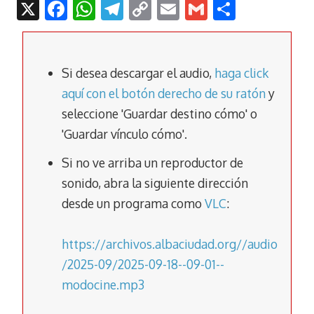
X
F
W
T
C
E
G
C
ac
h
el
o
m
m
o
e
at
e
p
ai
ai
m
b
s
gr
y
l
l
p
Si desea descargar el audio,
haga click
o
A
a
Li
ar
aquí con el botón derecho de su ratón
y
seleccione 'Guardar destino cómo' o
o
p
m
n
tir
'Guardar vínculo cómo'.
k
p
k
Si no ve arriba un reproductor de
sonido, abra la siguiente dirección
desde un programa como
VLC
:
https://archivos.albaciudad.org//audio
/2025-09/2025-09-18--09-01--
modocine.mp3