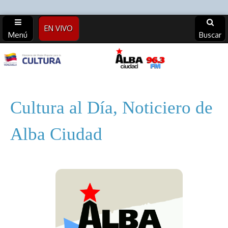
EN VIVO
Menú
Buscar
Alba
Ciudad
Cultura al Día, Noticiero de
96.3 FM
Alba Ciudad
(Archivos)