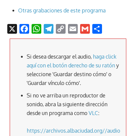
Otras grabaciones de este programa
X
F
W
T
C
E
G
C
ac
h
el
o
m
m
o
e
at
e
p
ai
ai
m
b
s
gr
y
l
l
p
Si desea descargar el audio,
haga click
o
A
a
Li
ar
aquí con el botón derecho de su ratón
y
seleccione 'Guardar destino cómo' o
o
p
m
n
tir
'Guardar vínculo cómo'.
k
p
k
Si no ve arriba un reproductor de
sonido, abra la siguiente dirección
desde un programa como
VLC
:
https://archivos.albaciudad.org//audio