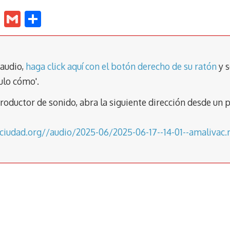
E
G
C
m
m
o
ai
ai
m
l
l
p
 audio,
haga click aquí con el botón derecho de su ratón
y s
ar
ulo cómo'.
tir
eproductor de sonido, abra la siguiente dirección desde 
aciudad.org//audio/2025-06/2025-06-17--14-01--amalivac