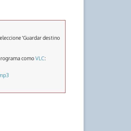
eleccione 'Guardar destino
un programa como
VLC
:
.mp3