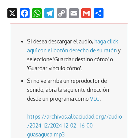
X
F
W
T
C
E
G
C
ac
h
el
o
m
m
o
e
at
e
p
ai
ai
m
b
s
gr
y
l
l
p
Si desea descargar el audio,
haga click
o
A
a
Li
ar
aquí con el botón derecho de su ratón
y
seleccione 'Guardar destino cómo' o
o
p
m
n
tir
'Guardar vínculo cómo'.
k
p
k
Si no ve arriba un reproductor de
sonido, abra la siguiente dirección
desde un programa como
VLC
:
https://archivos.albaciudad.org//audio
/2024-12/2024-12-02--16-00--
guasaguea.mp3