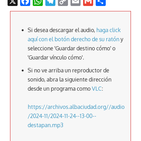
X
F
W
T
C
E
G
C
ac
h
el
o
m
m
o
e
at
e
p
ai
ai
m
b
s
gr
y
l
l
p
Si desea descargar el audio,
haga click
o
A
a
Li
ar
aquí con el botón derecho de su ratón
y
seleccione 'Guardar destino cómo' o
o
p
m
n
tir
'Guardar vínculo cómo'.
k
p
k
Si no ve arriba un reproductor de
sonido, abra la siguiente dirección
desde un programa como
VLC
:
https://archivos.albaciudad.org//audio
/2024-11/2024-11-24--13-00--
destapan.mp3